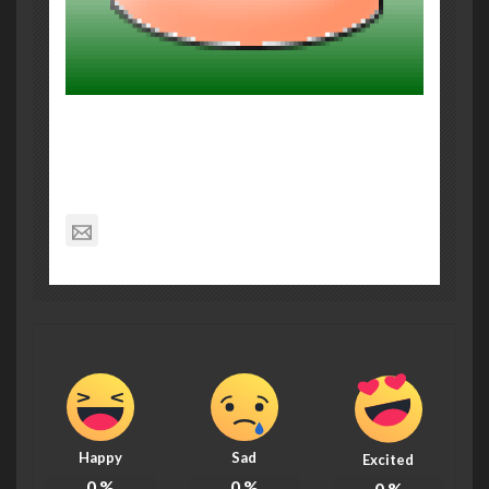
About Post Author
Richard Moore
noreply@theamishquilt.com
Happy
Sad
Excited
0
%
0
%
0
%