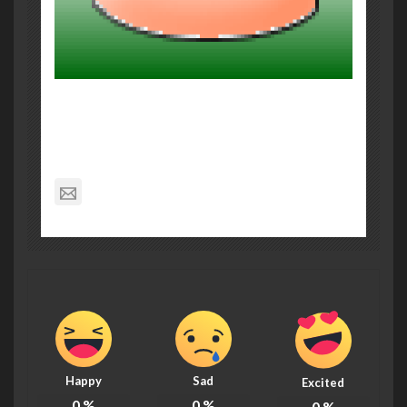
About Post Author
Richard Moore
noreply@theamishquilt.com
Happy
Sad
Excited
0
%
0
%
0
%