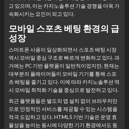
고 있으며, 이는 카지노솔루션 기술 경쟁을 더욱 가
속화시키는 요인이 되고 있다.
모바일 스포츠 베팅 환경의 급
성장
스마트폰 사용이 일상화되면서 스포츠 베팅 시장
역시 모바일 중심 구조로 빠르게 변화하고 있다. 과
거에는 PC 기반 플랫폼이 일반적이었지만, 현재는
대부분의 플레이어들이 모바일 기기를 통해 스포
츠 베팅을 즐기고 있다. 이에 따라 카지노솔루션 역
시 모바일 최적화 기술을 중심으로 발전하고 있다.
최근 플랫폼들은 별도의 앱 설치 없이 브라우저만
으로 안정적인 서비스를 제공할 수 있는 시스템을
적극 도입하고 있다. HTML5 기반 기술은 운영 효
율성을 높이는 동시에 다양한 기기 환경에서도 동