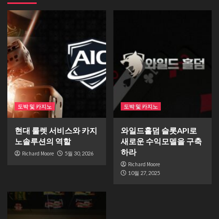
도박 및 카지노
도박 및 카지노
현대 룰렛 서비스와 카지
와일드홀덤 슬롯API로
노솔루션의 역할
새로운 수익모델을 구축
하라
Richard Moore
5월 30, 2026
Richard Moore
10월 27, 2025