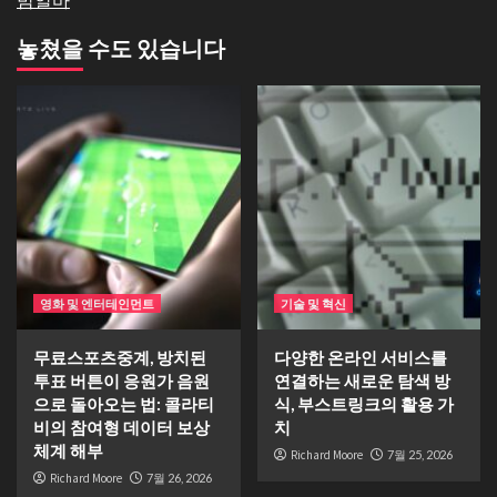
놓쳤을 수도 있습니다
영화 및 엔터테인먼트
기술 및 혁신
무료스포츠중계, 방치된
다양한 온라인 서비스를
투표 버튼이 응원가 음원
연결하는 새로운 탐색 방
으로 돌아오는 법: 콜라티
식, 부스트링크의 활용 가
비의 참여형 데이터 보상
치
체계 해부
Richard Moore
7월 25, 2026
Richard Moore
7월 26, 2026