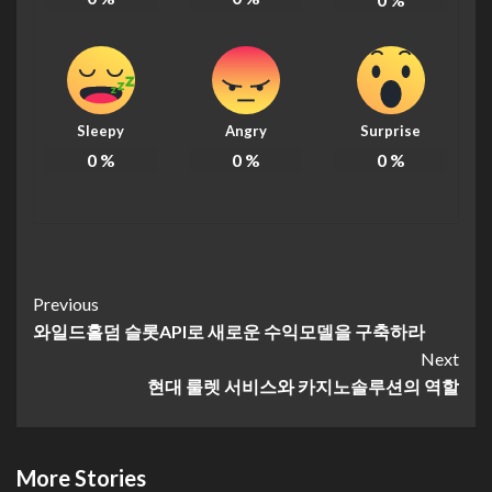
Sleepy
Angry
Surprise
0
%
0
%
0
%
Continue
Previous
와일드홀덤 슬롯API로 새로운 수익모델을 구축하라
Reading
Next
현대 룰렛 서비스와 카지노솔루션의 역할
More Stories