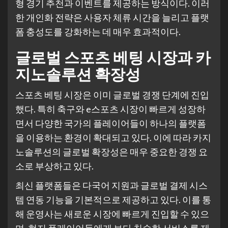
형 경기 추천과 이벤트를 제공하는 방식이다. 이러
한 개인화 전략은 사용자 체류 시간을 늘리고 플랫
폼 충성도를 강화하는 데 매우 효과적이다.
글로벌 스포츠 베팅 시장과 카
지노솔루션 확장성
스포츠 베팅 시장은 이미 글로벌 경쟁 단계에 진입
했다. 특히 축구와 e스포츠 시장이 빠르게 성장하
면서 다양한 국가의 플레이어들이 하나의 플랫폼
을 이용하는 환경이 확대되고 있다. 이에 따라 카지
노솔루션의 글로벌 확장성은 매우 중요한 경쟁 요
소로 부상하고 있다.
최신 플랫폼들은 다국어 지원과 글로벌 결제 시스
템 연동 기능을 기본적으로 제공하고 있다. 이를 통
해 운영사는 새로운 시장에 빠르게 진입할 수 있으
며, 현지 플레이어들에게 보다 친숙한 서비스를 제