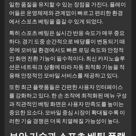
일한 품질을 유지할 수 있는 장점을 가진다. 플레이
어들은 운영체제와 관계없이 빠르고 편리한 환경
에서 스포츠 베팅을 즐길 수 있게 되었다.
특히 스포츠 베팅은 실시간 반응 속도가 매우 중요
하다. 경기 도중 순간적으로 배당률이 변동되기 때
문에 모바일 환경에서도 빠른 로딩 속도와 안정적
인 화면 전환 기능이 필수적이다. 최신 카지노솔루
션은 네트워크 상황에 따라 자동 최적화 기능을 적
용해 안정적인 모바일 서비스를 제공하고 있다.
또한 최근 플랫폼들은 간편한 사용자 인터페이스
를 강화하고 있다. 한 손 조작에 최적화된 메뉴 구성
과 직관적인 베팅 화면은 사용자 만족도를 높이는
중요한 요소다. 모바일 중심 시장이 확대될수록 이
러한 기술 경쟁은 더욱 치열해질 가능성이 높다.
보안 기술과 스포츠 베팅 플랫