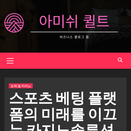
Skip
to
content
Primary
Menu
도박 및 카지노
스포츠 베팅 플랫
폼의 미래를 이끄
는 카지노솔루션