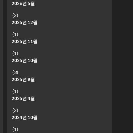
2026년 5월
(2)
2025년 12월
(1)
2025년 11월
(1)
2025년 10월
(3)
2025년 8월
(1)
2025년 4월
(2)
2024년 10월
(1)