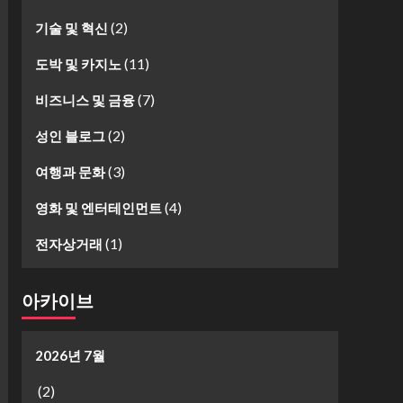
(2)
기술 및 혁신
(11)
도박 및 카지노
(7)
비즈니스 및 금융
(2)
성인 블로그
(3)
여행과 문화
(4)
영화 및 엔터테인먼트
(1)
전자상거래
아카이브
2026년 7월
(2)