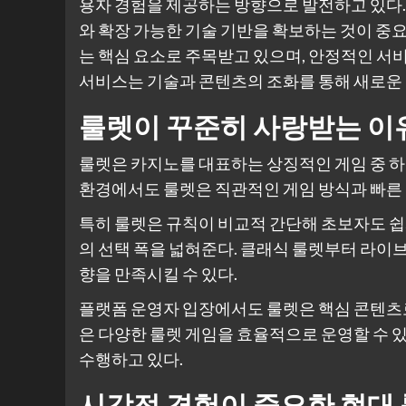
용자 경험을 제공하는 방향으로 발전하고 있다.
와 확장 가능한 기술 기반을 확보하는 것이 중
는 핵심 요소로 주목받고 있으며, 안정적인 서비
서비스는 기술과 콘텐츠의 조화를 통해 새로운
룰렛이 꾸준히 사랑받는 이
룰렛은 카지노를 대표하는 상징적인 게임 중 하
환경에서도 룰렛은 직관적인 게임 방식과 빠른 
특히 룰렛은 규칙이 비교적 간단해 초보자도 쉽
의 선택 폭을 넓혀준다. 클래식 룰렛부터 라이
향을 만족시킬 수 있다.
플랫폼 운영자 입장에서도 룰렛은 핵심 콘텐츠
은 다양한 룰렛 게임을 효율적으로 운영할 수
수행하고 있다.
시각적 경험이 중요한 현대