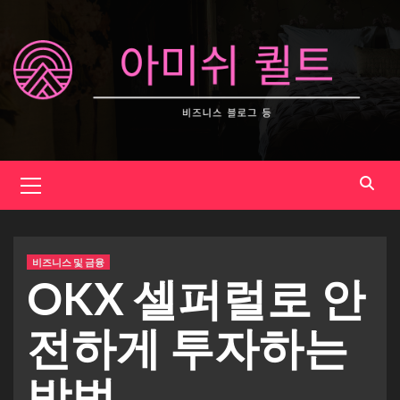
Skip
to
content
Primary
Menu
비즈니스 및 금융
OKX 셀퍼럴로 안
전하게 투자하는
방법