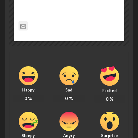
Richard Moore
noreply@theamishquilt.com
Happy
Sad
Excited
0
%
0
%
0
%
Sleepy
Angry
Surprise